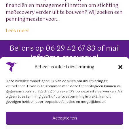
financiën en management inzetten om stichting
meRecovery verder uit te bouwen? Wij zoeken een
penningmeester voor…
Lees meer
Bel ons op
06 29 42 67 83
of mail
info@me-recovery.nl
Beheer cookie toestemming
06 29 42 67 83
Deze website maakt gebruik van cookies om uw ervaring te
verbeteren. Door in te stemmen met deze technologieën kunnen wij
info@me-recovery.nl
gegevens zoals surfgedrag of unieke ID's op deze site verwerken. Als
u geen toestemming geeft of uw toestemming intrekt, kan dit
gevolgen hebben voor bepaalde functies en mogelijkheden.
Volg ons op social media
Accepteren