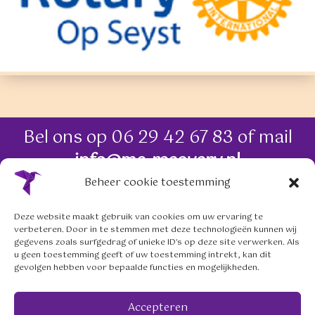
Bel ons op
06 29 42 67 83
of mail
info@me-recovery.nl
Beheer cookie toestemming
06 29 42 67 83
Deze website maakt gebruik van cookies om uw ervaring te
verbeteren. Door in te stemmen met deze technologieën kunnen wij
info@me-recovery.nl
gegevens zoals surfgedrag of unieke ID's op deze site verwerken. Als
u geen toestemming geeft of uw toestemming intrekt, kan dit
gevolgen hebben voor bepaalde functies en mogelijkheden.
Volg ons op social media
Accepteren