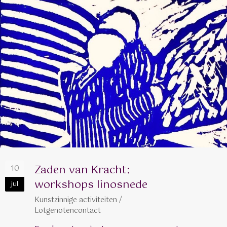
Zaden van Kracht:
10
workshops linosnede
jul
Kunstzinnige activiteiten
/
Lotgenotencontact