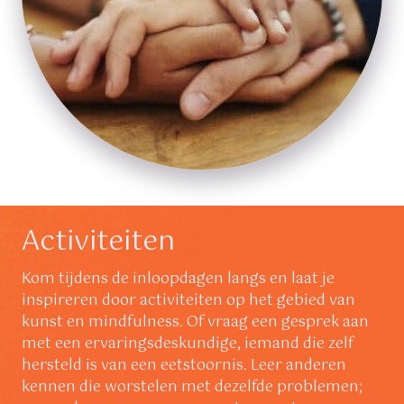
Activiteiten
Kom tijdens de inloopdagen langs en laat je
inspireren door activiteiten op het gebied van
kunst en mindfulness. Of vraag een gesprek aan
met een ervaringsdeskundige, iemand die zelf
hersteld is van een eetstoornis. Leer anderen
kennen die worstelen met dezelfde problemen;