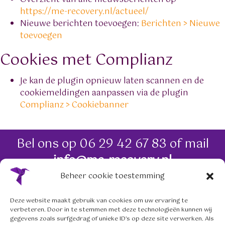
https://me-recovery.nl/actueel/
Nieuwe berichten toevoegen:
Berichten > Nieuwe
toevoegen
Cookies met Complianz
Je kan de plugin opnieuw laten scannen en de
cookiemeldingen aanpassen via de plugin
Complianz > Cookiebanner
Bel ons op
06 29 42 67 83
of mail
info@me-recovery.nl
Beheer cookie toestemming
06 29 42 67 83
Deze website maakt gebruik van cookies om uw ervaring te
verbeteren. Door in te stemmen met deze technologieën kunnen wij
info@me-recovery.nl
gegevens zoals surfgedrag of unieke ID's op deze site verwerken. Als