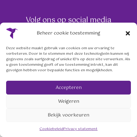
Volg ons op social media
mailto:info@me-recovery.nl
linkedin.com/company/me-
https://www.instagram.
Beheer cookie toestemming
© 2026 meRecovery Zeist. Website:
Franka.nu
.
Deze website maakt gebruik van cookies om uw ervaring te
Privacy statement
Cookiebeleid (EU)
Disclaimer
verbeteren. Door in te stemmen met deze technologieën kunnen wij
gegevens zoals surfgedrag of unieke ID's op deze site verwerken. Als
u geen toestemming geeft of uw toestemming intrekt, kan dit
gevolgen hebben voor bepaalde functies en mogelijkheden.
Accepteren
Weigeren
Bekijk voorkeuren
Cookiebeleid
Privacy statement