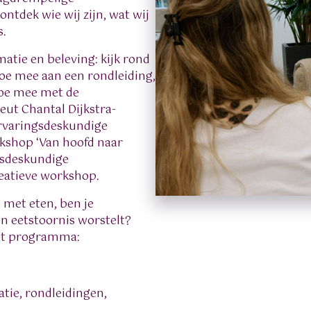
ontdek wie wij zijn, wat wij
s.
matie en beleving: kijk rond
Doe mee aan een rondleiding,
doe mee met de
ut Chantal Dijkstra-
ervaringsdeskundige
rkshop ‘Van hoofd naar
ngsdeskundige
reatieve workshop.
 met eten, ben je
en eetstoornis worstelt?
het programma:
tie, rondleidingen,