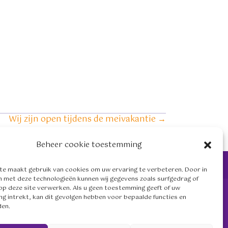
Wij zijn open tijdens de meivakantie →
Beheer cookie toestemming
overy.nl
te maakt gebruik van cookies om uw ervaring te verbeteren. Door in
 met deze technologieën kunnen wij gegevens zoals surfgedrag of
 op deze site verwerken. Als u geen toestemming geeft of uw
g intrekt, kan dit gevolgen hebben voor bepaalde functies en
Volg ons op social media
den.
mailto:info@me-recovery.n
linkedin.com/compan
https://www.ins