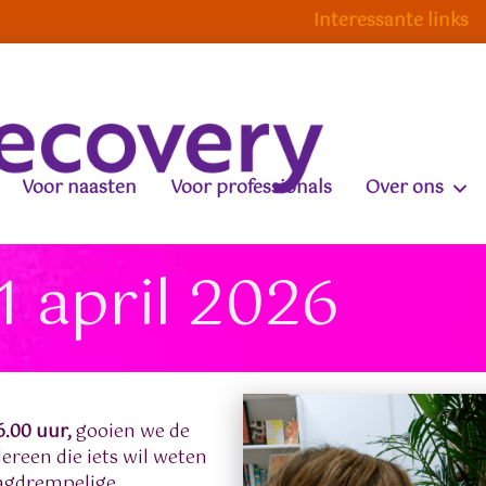
Interessante links
Voor naasten
Voor professionals
Over ons
1 april 2026
6.00 uur,
gooien we de
dereen die iets wil weten
laagdrempelige