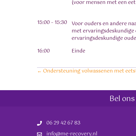
(voor mensen met een eet
15:00 – 15:30
Voor ouders en andere naa
met ervaringsdeskundige
ervaringsdeskundige oud
16:00
Einde
Posts
← Ondersteuning volwassenen met eets
navigation
Bel ons
06 29 42 67 83
info@me-recovery.nl