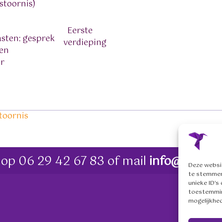
stoornis)
Eerste
sten: gesprek
verdieping
 en
er
toornis
 op
06 29 42 67 83
of mail
info@me-rec
Deze websi
te stemmen
unieke ID's
toestemmin
mogelijkhe