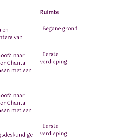
Ruimte
Begane grond
n en
hters van
Eerste
oofd naar
verdieping
oor Chantal
ensen met een
oofd naar
oor Chantal
ensen met een
Eerste
verdieping
ngsdeskundige