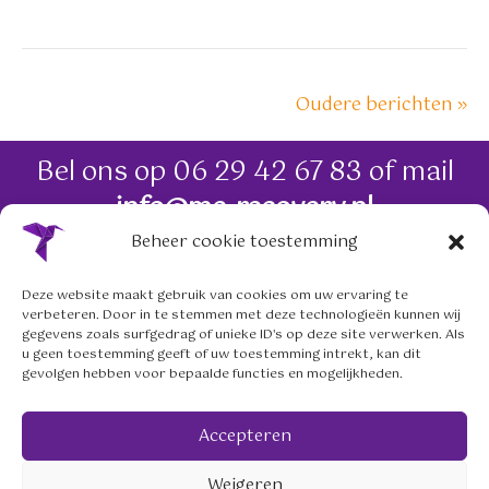
Oudere berichten »
Bel ons op
06 29 42 67 83
of mail
info@me-recovery.nl
Beheer cookie toestemming
06 29 42 67 83
Deze website maakt gebruik van cookies om uw ervaring te
verbeteren. Door in te stemmen met deze technologieën kunnen wij
info@me-recovery.nl
gegevens zoals surfgedrag of unieke ID's op deze site verwerken. Als
u geen toestemming geeft of uw toestemming intrekt, kan dit
gevolgen hebben voor bepaalde functies en mogelijkheden.
Volg ons op social media
Accepteren
mailto:info@me-recovery.nl
linkedin.com/company/me-
https://www.instagram.
Weigeren