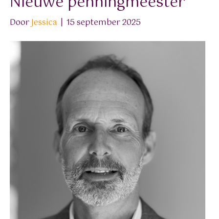
Nieuwe penningmeester
Door
Jessica
|
15 september 2025