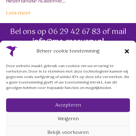
Nederlandse Academie…
Lees meer
Bel ons op
06 29 42 67 83
of mail
info@me-recovery.nl
Beheer cookie toestemming
06 29 42 67 83
Deze website maakt gebruik van cookies om uw ervaring te
verbeteren. Door in te stemmen met deze technologieën kunnen wij
info@me-recovery.nl
gegevens zoals surfgedrag of unieke ID's op deze site verwerken. Als
u geen toestemming geeft of uw toestemming intrekt, kan dit
gevolgen hebben voor bepaalde functies en mogelijkheden.
Volg ons op social media
Accepteren
mailto:info@me-recovery.nl
linkedin.com/company/me-
https://www.instagram.
Weigeren
© 2026 meRecovery Zeist. Website:
Franka.nu
.
Bekijk voorkeuren