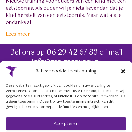
Nieuwe training voor ouders van een kind met een
eetstoornis. Als ouder wil je niets liever dan dat je
kind herstelt van een eetstoornis. Maar wat als je
ondanks al…
Lees meer
Bel ons op
06 29 42 67 83
of mail
info@me-recovery.nl
Beheer cookie toestemming
06 29 42 67 83
Deze website maakt gebruik van cookies om uw ervaring te
verbeteren. Door in te stemmen met deze technologieën kunnen wij
info@me-recovery.nl
gegevens zoals surfgedrag of unieke ID's op deze site verwerken. Als
u geen toestemming geeft of uw toestemming intrekt, kan dit
gevolgen hebben voor bepaalde functies en mogelijkheden.
Volg ons op social media
Accepteren