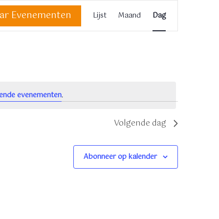
E
aar Evenementen
Lijst
Maand
Dag
v
e
n
e
m
ende evenementen
.
e
n
Volgende dag
t
w
Abonneer op kalender
e
e
r
g