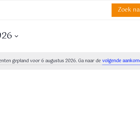
Zoek n
026
nten gepland voor 6 augustus 2026. Ga naar de
volgende aankom
B
e
r
i
c
h
t