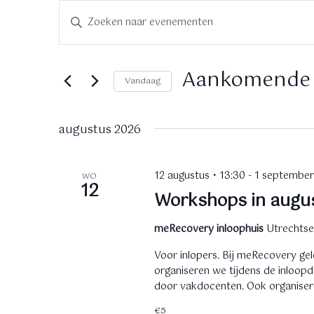
Evenementen
E
V
u
v
l
e
e
Aankomende
Vandaag
e
n
n
S
k
e
e
augustus 2026
e
l
y
e
m
w
c
12 augustus • 13:30
-
1 september
WO
e
o
t
12
Workshops in augu
r
e
n
d
e
meRecovery inloophuis
Utrechtse
i
r
t
n
e
Voor inlopers. Bij meRecovery ge
.
e
e
organiseren we tijdens de inloop
Z
n
door vakdocenten. Ook organiser
n
o
d
€5