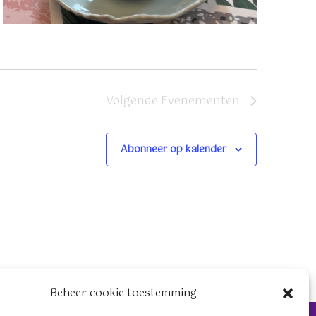
a
v
e
n
Volgende
Evenementen
n
a
Abonneer op kalender
v
i
g
a
t
i
Beheer cookie toestemming
e