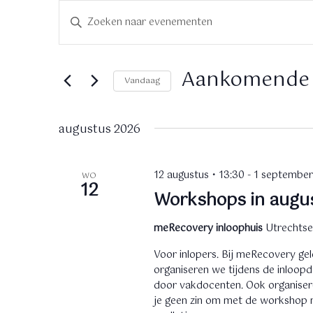
Evenementen
E
V
u
v
l
e
e
Aankomende
Vandaag
e
n
n
S
k
e
e
augustus 2026
e
l
y
e
m
w
c
12 augustus • 13:30
-
1 september
WO
e
o
t
12
Workshops in augu
r
e
n
d
e
meRecovery inloophuis
Utrechtse
i
r
t
n
e
Voor inlopers. Bij meRecovery ge
.
e
e
organiseren we tijdens de inloop
Z
n
door vakdocenten. Ook organiser
n
o
je geen zin om met de workshop m
d