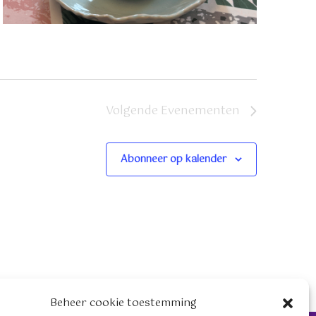
a
v
e
n
n
Volgende
Evenementen
a
v
Abonneer op kalender
i
g
a
t
i
e
Beheer cookie toestemming