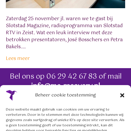
Zaterdag 25 november jl. waren we te gast bij
Slotstad Magazine, radioprogramma van Slotstad
RTV in Zeist. Wat een leuk interview met deze
betrokken presentatoren, José Bosschers en Petra
Bakels.…
Lees meer
Bel ons op
06 29 42 67 83
of mail
info@me-recovery.nl
Beheer cookie toestemming
06 29 42 67 83
Deze website maakt gebruik van cookies om uw ervaring te
verbeteren. Door in te stemmen met deze technologieën kunnen wij
info@me-recovery.nl
gegevens zoals surfgedrag of unieke ID's op deze site verwerken. Als
u geen toestemming geeft of uw toestemming intrekt, kan dit
gevolgen hebben voor bepaalde functies en mogelijkheden.