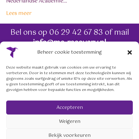
Nederlandse Academie…
Lees meer
Bel ons op
06 29 42 67 83
of mail
info@me-recovery.nl
Beheer cookie toestemming
06 29 42 67 83
Deze website maakt gebruik van cookies om uw ervaring te
verbeteren. Door in te stemmen met deze technologieën kunnen wij
info@me-recovery.nl
gegevens zoals surfgedrag of unieke ID's op deze site verwerken. Als
u geen toestemming geeft of uw toestemming intrekt, kan dit
gevolgen hebben voor bepaalde functies en mogelijkheden.
Volg ons op social media
Accepteren
mailto:info@me-recovery.nl
linkedin.com/company/me-
https://www.instagram.
Weigeren
© 2026 meRecovery Zeist. Website:
Franka.nu
.
Bekijk voorkeuren