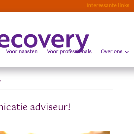
Interessante links
Voor naasten
Voor professionals
Over ons
’
icatie adviseur!