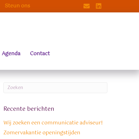
Steun ons
mailto:info@me-recov
linkedin.com/co
Agenda
Contact
Recente berichten
Wij zoeken een communicatie adviseur!
Zomervakantie openingstijden