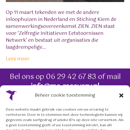
Op 11 maart tekenden we met de andere
inloophuizen in Nederland en Stiching Kiem de
samenwerkingsovereenkomst ZIEN. ZIEN staat
voor ‘Zelfregie Initiatieven Eetstoornissen
Netwerk’ en bestaat uit organisaties die
laagdrempelige…
Lees meer
Bel ons op
06 29 42 67 83
of mail
info@me-recovery.nl
Beheer cookie toestemming
06 29 42 67 83
Deze website maakt gebruik van cookies om uw ervaring te
verbeteren. Door in te stemmen met deze technologieën kunnen wij
info@me-recovery.nl
gegevens zoals surfgedrag of unieke ID's op deze site verwerken. Als
u geen toestemming geeft of uw toestemming intrekt, kan dit