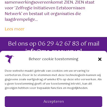
samenwerkingsovereenkomst ZIEN. ZIEN staat
voor ‘Zelfregie Initiatieven Eetstoornissen
Netwerk’ en bestaat uit organisaties die
laagdrempelige…
Lees meer
Bel ons op
06 29 42 67 83
of mail
info@me-recovery.nl
Beheer cookie toestemming
06 29 42 67 83
Deze website maakt gebruik van cookies om uw ervaring te
verbeteren. Door in te stemmen met deze technologieën kunnen wij
info@me-recovery.nl
gegevens zoals surfgedrag of unieke ID's op deze site verwerken. Als
u geen toestemming geeft of uw toestemming intrekt, kan dit
gevolgen hebben voor bepaalde functies en mogelijkheden.
Volg ons op social media
Accepteren