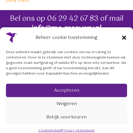
Lees meer
Bel ons op
06 29 42 67 83
of mail
info@me-recovery.nl
Beheer cookie toestemming
06 29 42 67 83
Deze website maakt gebruik van cookies om uw ervaring te
verbeteren. Door in te stemmen met deze technologieën kunnen wij
info@me-recovery.nl
gegevens zoals surfgedrag of unieke ID's op deze site verwerken. Als
u geen toestemming geeft of uw toestemming intrekt, kan dit
gevolgen hebben voor bepaalde functies en mogelijkheden.
Volg ons op social media
Accepteren
mailto:info@me-recovery.nl
linkedin.com/company/me-
https://www.instagram.
Weigeren
© 2026 meRecovery Zeist. Website:
Franka.nu
.
Bekijk voorkeuren
Privacy statement
Cookiebeleid (EU)
Disclaimer
Cookiebeleid
Privacy statement